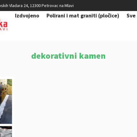
skih Vladara 24, 12300 Petrovac na Mlavi
Izdvojeno
Polirani i mat graniti (pločice)
Sve 
dekorativni kamen