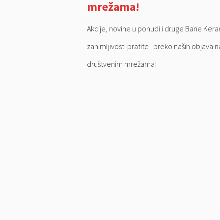
mrežama!
Akcije, novine u ponudi i druge Bane Ker
zanimljivosti pratite i preko naših objava n
društvenim mrežama!