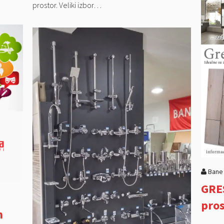
prostor. Veliki izbor…
Bane
GRES
pros
m