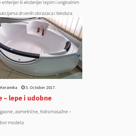
 enterijer ili eksterijer lepim i originalnim
ukcijama drvenih obrazaca i tekstura.
očice za uređenje unutrašnjih i spoljnih
a.
 Keramika
5. October 2017.
 – lepe i udobne
gaone, asimetrične, hidromasažne –
izbor modela.