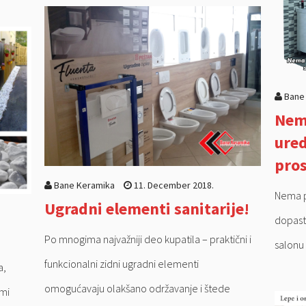
Bane
Nema
ured
pros
Bane Keramika
11. December 2018.
Nema p
Ugradni elementi sanitarije!
dopast
Po mnogima najvažniji deo kupatila – praktični i
salonu
funkcionalni zidni ugradni elementi
a,
omogućavaju olakšano održavanje i štede
rmi