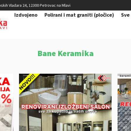
skih Vladara 24, 12300 Petrovac na Mlavi
Izdvojeno
Polirani i mat graniti (pločice)
Sve 
Bane Keramika