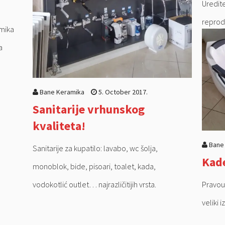
Uredite
reprod
amika
GRES pl
a
prostor
Bane Keramika
5. October 2017.
Sanitarije vrhunskog
kvaliteta!
Bane
Sanitarije za kupatilo: lavabo, wc šolja,
Kade
monoblok, bide, pisoari, toalet, kada,
Pravou
vodokotlić outlet… najrazličitijih vrsta.
veliki 