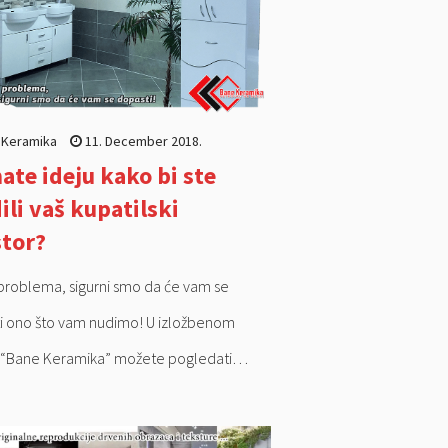
 Keramika
11. December 2018.
te ideju kako bi ste
ili vaš kupatilski
tor?
roblema, sigurni smo da će vam se
i ono što vam nudimo! U izložbenom
 “Bane Keramika” možete pogledati…