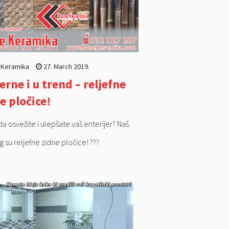
 Keramika
27. March 2019.
rne i u trend – reljefne
e pločice!
da osvežite i ulepšate vaš enterijer? Naš
 su reljefne zidne pločice! ???