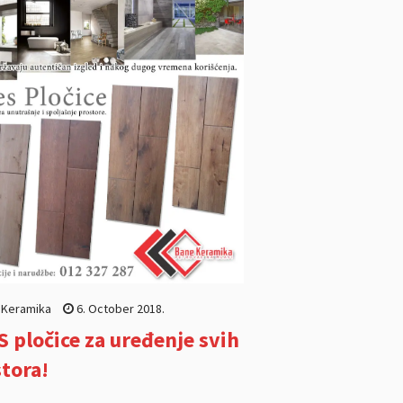
 Keramika
6. October 2018.
 pločice za uređenje svih
tora!