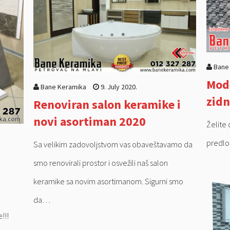
Bane
Mode
Bane Keramika
9. July 2020.
zidn
Renoviran salon keramike i
novi asortiman 2020
Želite 
predlog
Sa velikim zadovoljstvom vas obaveštavamo da
smo renovirali prostor i osvežili naš salon
keramike sa novim asortimanom. Sigurni smo
da…
!!!